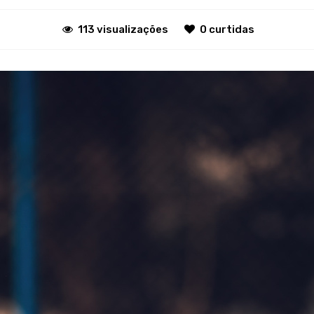
113 visualizações
0 curtidas