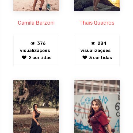
Camila Barzoni
Thais Quadros
376
284
visualizações
visualizações
2 curtidas
3 curtidas