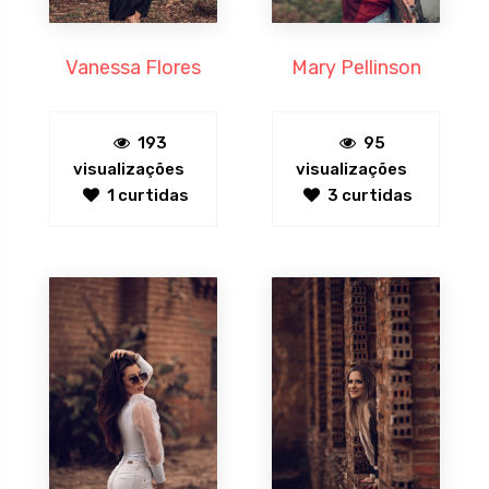
Vanessa Flores
Mary Pellinson
193
95
visualizações
visualizações
1 curtidas
3 curtidas