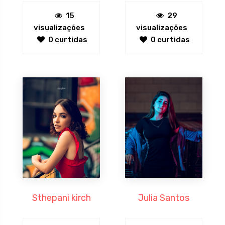
15
29
visualizações
visualizações
0 curtidas
0 curtidas
Sthepani kirch
Julia Santos