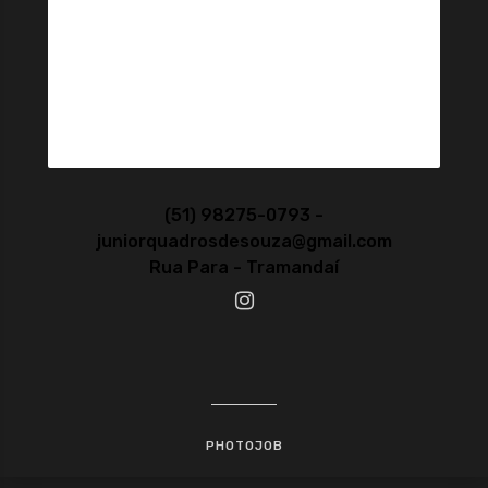
(51) 98275-0793 -
juniorquadrosdesouza@gmail.com
Rua Para - Tramandaí
PHOTOJOB