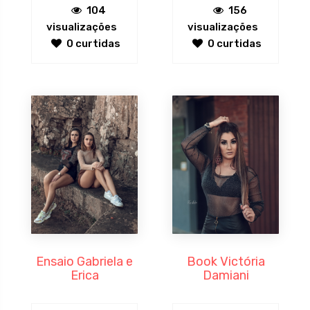
104
156
visualizações
visualizações
0 curtidas
0 curtidas
Ensaio Gabriela e
Book Victória
Erica
Damiani