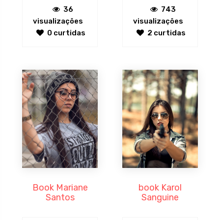
36
743
visualizações
visualizações
0 curtidas
2 curtidas
Book Mariane
book Karol
Santos
Sanguine