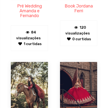
Pré Wedding
Book Jordana
Amanda e
Ferri
Fernando
120
84
visualizações
visualizações
0 curtidas
1 curtidas