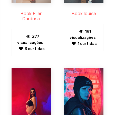
Book Ellen
Book louise
Cardoso
181
277
visualizações
visualizações
1 curtidas
3 curtidas