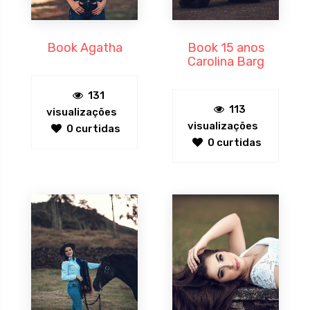
Book Agatha
Book 15 anos
Carolina Barg
131
113
visualizações
visualizações
0 curtidas
0 curtidas