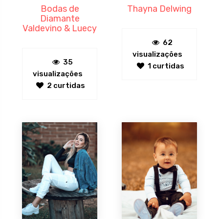
Bodas de
Thayna Delwing
Diamante
Valdevino & Luecy
62
visualizações
35
1 curtidas
visualizações
2 curtidas