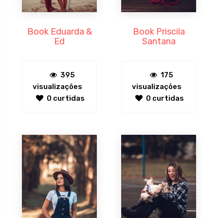
Book Eduarda &
Book Priscila
Ed
Santana
395
175
visualizações
visualizações
0 curtidas
0 curtidas