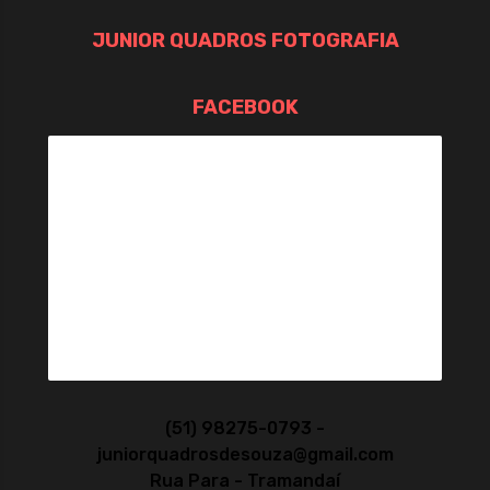
JUNIOR QUADROS FOTOGRAFIA
FACEBOOK
(51) 98275-0793 -
juniorquadrosdesouza@gmail.com
Rua Para - Tramandaí