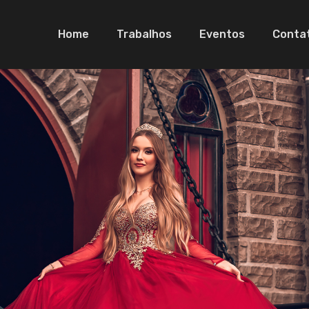
Home
Trabalhos
Eventos
Conta