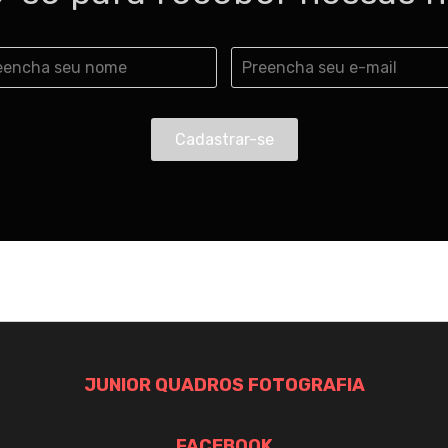
JUNIOR QUADROS FOTOGRAFIA
FACEBOOK