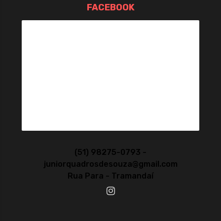
FACEBOOK
(51) 98275-0793 -
juniorquadrosdesouza@gmail.com
Rua Para - Tramandaí